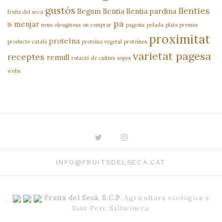
gustós
llenties
llegum
llentia
llentia pardina
fruits del secà
pa
menjar
lli
nens
oleaginosa
on comprar
pagesia
pelada
plats
premsa
proximitat
proteïna
producte català
proteïna vegetal
proteïnes
varietat pagesa
receptes
remull
rotació de cultius
sopes
webs
Twitter
Instagram
INFO@FRUITSDELSECA.CAT
Fruits del Secà, S.C.P.
Agricultura ecològica a
Sant Pere Sallavinera.