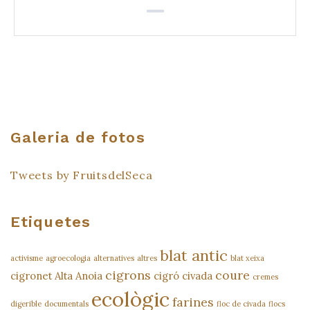
Galeria de fotos
Tweets by FruitsdelSeca
Etiquetes
blat antic
activisme
agroecologia
alternatives
altres
blat xeixa
cigrons
coure
cigronet Alta Anoia
cigró
civada
cremes
ecològic
farines
digerible
documentals
floc de civada
flocs