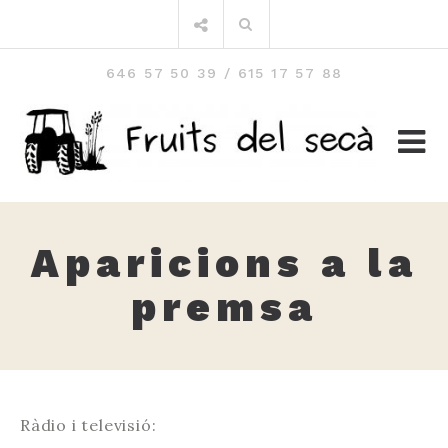
Skip
Search
to
for:
content
646 57 50 39 / 615 17 57 88
Aparicions a la
premsa
Ràdio i televisió: