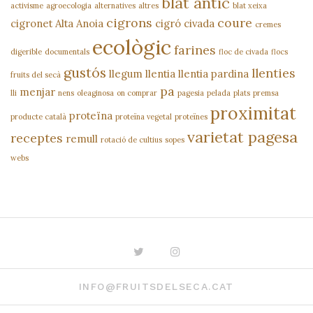
blat antic
activisme
agroecologia
alternatives
altres
blat xeixa
cigrons
coure
cigronet Alta Anoia
cigró
civada
cremes
ecològic
farines
digerible
documentals
floc de civada
flocs
gustós
llenties
llegum
llentia
llentia pardina
fruits del secà
pa
menjar
lli
nens
oleaginosa
on comprar
pagesia
pelada
plats
premsa
proximitat
proteïna
producte català
proteïna vegetal
proteïnes
varietat pagesa
receptes
remull
rotació de cultius
sopes
webs
Twitter
Instagram
INFO@FRUITSDELSECA.CAT