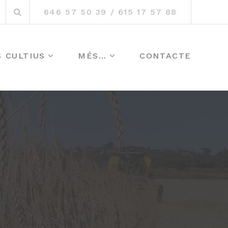
Search
nstagram
646 57 50 39 / 615 17 57 88
for:
S CULTIUS
MÉS…
CONTACTE