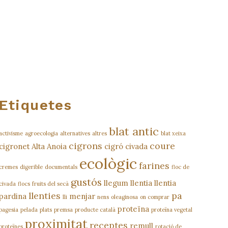
Etiquetes
blat antic
activisme
agroecologia
alternatives
altres
blat xeixa
cigrons
coure
cigronet Alta Anoia
cigró
civada
ecològic
farines
cremes
digerible
documentals
floc de
gustós
llegum
llentia
llentia
civada
flocs
fruits del secà
llenties
pa
pardina
menjar
lli
nens
oleaginosa
on comprar
proteïna
pagesia
pelada
plats
premsa
producte català
proteïna vegetal
proximitat
receptes
remull
proteïnes
rotació de