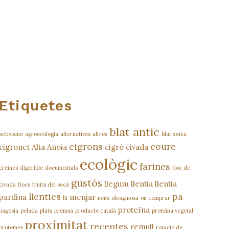
Etiquetes
blat antic
activisme
agroecologia
alternatives
altres
blat xeixa
cigrons
coure
cigronet Alta Anoia
cigró
civada
ecològic
farines
cremes
digerible
documentals
floc de
gustós
llegum
llentia
llentia
civada
flocs
fruits del secà
llenties
pa
pardina
menjar
lli
nens
oleaginosa
on comprar
proteïna
pagesia
pelada
plats
premsa
producte català
proteïna vegetal
proximitat
receptes
remull
proteïnes
rotació de