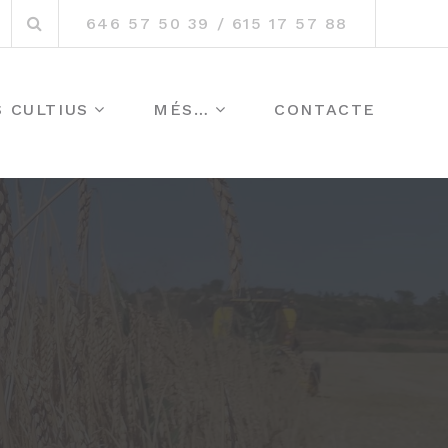
Search
nstagram
646 57 50 39 / 615 17 57 88
for:
S CULTIUS
MÉS…
CONTACTE