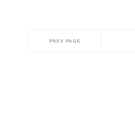
Paginació
PREV PAGE
de
les
entrades