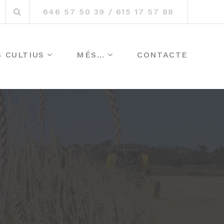
Search
nstagram
646 57 50 39 / 615 17 57 88
for:
S CULTIUS
MÉS…
CONTACTE