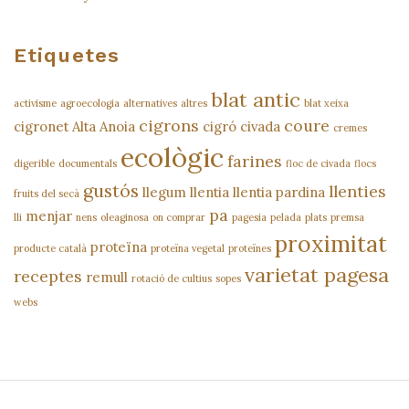
Etiquetes
blat antic
activisme
agroecologia
alternatives
altres
blat xeixa
cigrons
coure
cigronet Alta Anoia
cigró
civada
cremes
ecològic
farines
digerible
documentals
floc de civada
flocs
gustós
llenties
llegum
llentia
llentia pardina
fruits del secà
pa
menjar
lli
nens
oleaginosa
on comprar
pagesia
pelada
plats
premsa
proximitat
proteïna
producte català
proteïna vegetal
proteïnes
varietat pagesa
receptes
remull
rotació de cultius
sopes
webs