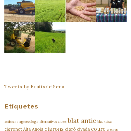
Tweets by FruitsdelSeca
Etiquetes
blat antic
activisme
agroecologia
alternatives
altres
blat xeixa
cigrons
coure
cigronet Alta Anoia
cigró
civada
cremes