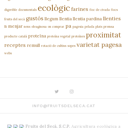
ecològic
farines
digerible
documentals
floc de civada
flocs
gustós
llenties
llegum
llentia
llentia pardina
fruits del secà
pa
menjar
lli
nens
oleaginosa
on comprar
pagesia
pelada
plats
premsa
proximitat
proteïna
producte català
proteïna vegetal
proteïnes
varietat pagesa
receptes
remull
rotació de cultius
sopes
webs
Twitter
Instagram
INFO@FRUITSDELSECA.CAT
Fruits del Secà, S.C.P.
Agricultura ecològica a