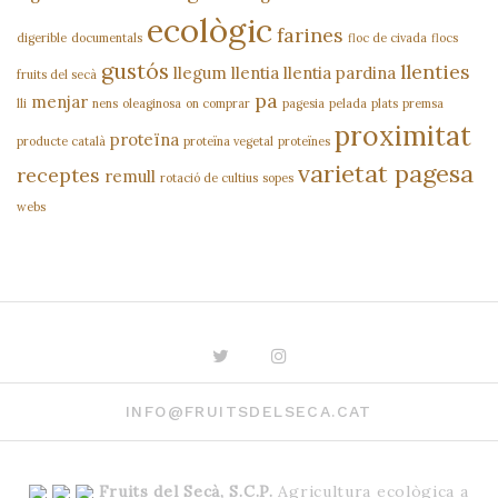
ecològic
farines
digerible
documentals
floc de civada
flocs
gustós
llenties
llegum
llentia
llentia pardina
fruits del secà
pa
menjar
lli
nens
oleaginosa
on comprar
pagesia
pelada
plats
premsa
proximitat
proteïna
producte català
proteïna vegetal
proteïnes
varietat pagesa
receptes
remull
rotació de cultius
sopes
webs
Twitter
Instagram
INFO@FRUITSDELSECA.CAT
Fruits del Secà, S.C.P.
Agricultura ecològica a