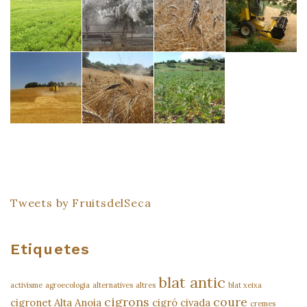
Tweets by FruitsdelSeca
Etiquetes
blat antic
activisme
agroecologia
alternatives
altres
blat xeixa
cigrons
coure
cigronet Alta Anoia
cigró
civada
cremes